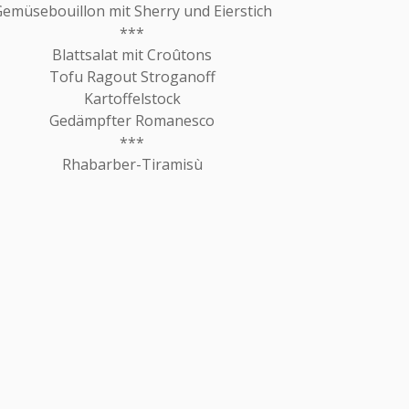
emüsebouillon mit Sherry und Eierstich
***
Blattsalat mit Croûtons
Tofu Ragout Stroganoff
Kartoffelstock
Gedämpfter Romanesco
***
Rhabarber-Tiramisù