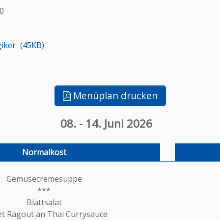
50
giker
45KB
Menüplan drucken
08.
-
14. Juni 2026
Gemüsecremesuppe
***
Blattsalat
et Ragout an Thai Currysauce