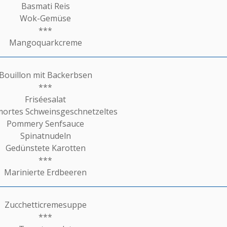
Basmati Reis
Wok-Gemüse
***
Mangoquarkcreme
Bouillon mit Backerbsen
***
Friséesalat
ortes Schweinsgeschnetzeltes
Pommery Senfsauce
Spinatnudeln
Gedünstete Karotten
***
Marinierte Erdbeeren
Zucchetticremesuppe
***