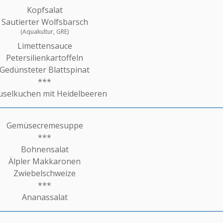
Kopfsalat
Sautierter Wolfsbarsch
(Aquakultur, GRE)
Limettensauce
Petersilienkartoffeln
Gedünsteter Blattspinat
***
uselkuchen mit Heidelbeeren
Gemüsecremesuppe
***
Bohnensalat
Älpler Makkaronen
Zwiebelschweize
***
Ananassalat